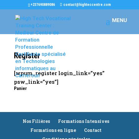
+237690889086
contact@highteccentre.com
Register
[wpum_register login_link=”yes”
psw_link=”yes”]
Panier
Nos Filières
Formations Intensives
Formations en ligne
Contact