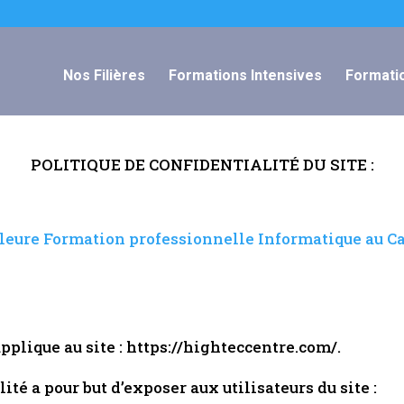
Nos Filières
Formations Intensives
Formatio
HIGH TECH CENTER LTD
POLITIQUE DE CONFIDENTIALITÉ DU SITE :
lleure Formation professionnelle Informatique au 
applique au site : https://highteccentre.com/.
ité a pour but d’exposer aux utilisateurs du site :