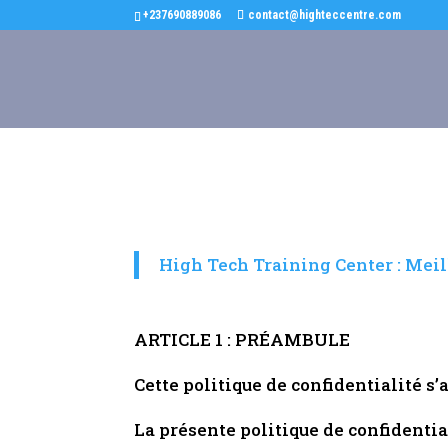
+237690889086
contact@highteccentre.com
High Tech Training Center : Mei
ARTICLE 1 : PRÉAMBULE
Cette politique de confidentialité s’
La présente politique de confidential