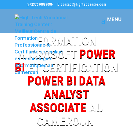
+237690889086
contact@highteccentre.com
FORMATION
MICROSOFT
POWER
BI
ET CERTIFICATION
POWER BI DATA
ANALYST
ASSOCIATE
AU
CAMEROUN